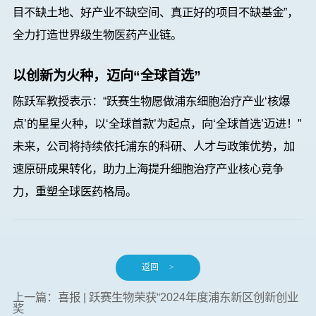
目不缺土地、好产业不缺空间、真正好的项目不缺基金
”
，
全力打造世界级生物医药产业链。
以创新为火种，迈向“全球首选”
陈跃军
教授
表示：
“
跃赛生物愿做浦东细胞治疗产业
‘
核爆
点
’
的星星火种，以
‘
全球首款
’
为起点，向
‘
全球首选
’
迈进！
”
未来，公司将持续依托浦东的科研、人才与政策优势，加
速原研成果转化，助力上海提升细胞治疗产业核心竞争
力，重塑全球医药格局。
返回
>
上一篇：喜报 | 跃赛生物荣获“2024年度浦东新区创新创业
奖