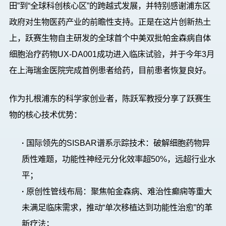
田
”
到
“
全球科创核心区
”
的跨越式发展，并特别感谢浦东区
政府对生物医药产业的前瞻性支持。正是在这片创新热土
上，跃赛生物自主研发的
全球首个中美双批帕金森病自体
细胞治疗药物
UX-DA001
成功进入临床试验，并于今年
3
月
在上海瑞金医院完成首例患者给药，目前患者恢复良好。
作为扎根浦东的科学家创业者，陈跃军
教授
分享了跃赛生
物的
核心技术优势
：
·
国际领先的
SISBAR
谱系示踪技术
：破解细胞药物异
质性难题，功能性神经元分化效率超
50%
，远超行业水
平；
·
原创性管线布局
：聚焦帕金森病、难治性癫痫等重大
未满足临床需求，推动
“
单次移植
达到
功能性治愈
”
的革
新疗法；