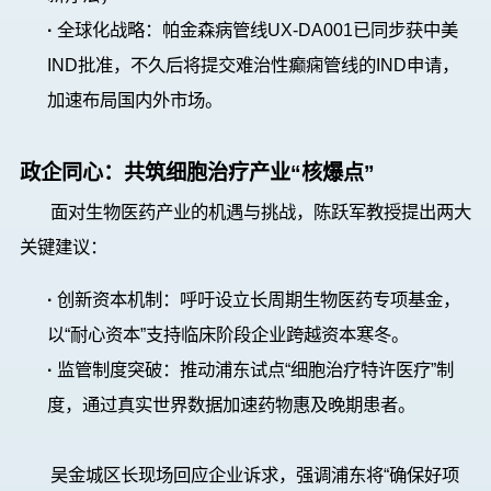
·
全球化战略
：帕金森病
管线
UX-DA001已
同步获中美
IND
批准，
不久后
将提交难治性癫痫
管线的
IND
申请，
加速布局国
内外
市场。
政企同心：共筑细胞治疗产业“核爆点”
面对生物医药产业的机遇与挑战，陈跃军
教授
提出两大
关键建议：
·
创新资本机制
：呼吁设立长周期生物医药专项基金，
以
“
耐心资本
”
支持临床阶段企业跨越资本寒冬
。
·
监管制度突破
：推动浦东试点
“
细胞治疗特许医疗
”
制
度，通过真实世界数据加速药物惠及晚期患者。
吴金城区长现场回应企业诉求，强调浦东将
“
确保好项